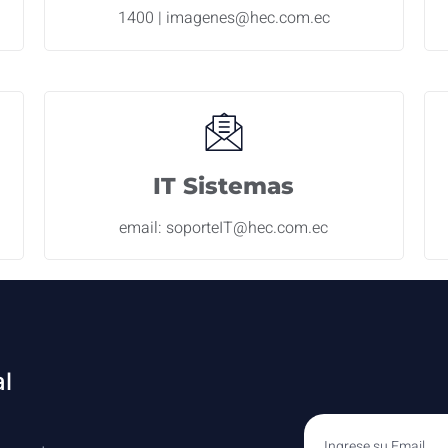
1400 | imagenes@hec.com.ec
IT Sistemas
email: soporteIT@hec.com.ec
al