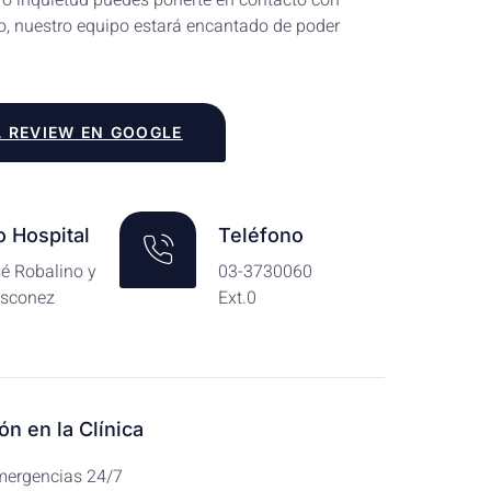
 o inquietud puedes ponerte en contacto con
, nuestro equipo estará encantado de poder
 REVIEW EN GOOGLE
 Hospital
Teléfono
sé Robalino y
03-3730060
ásconez
Ext.0
ón en la Clínica
Emergencias 24/7