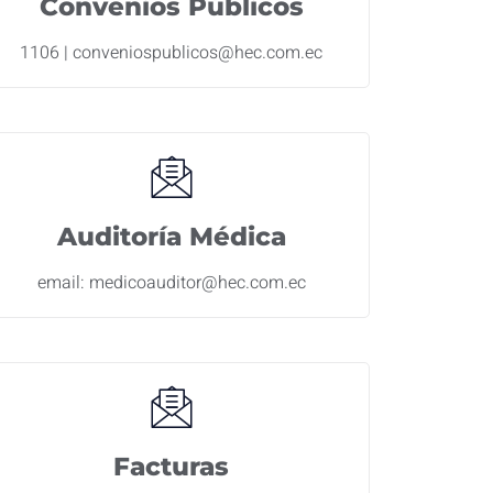
Convenios Públicos
1106 | conveniospublicos@hec.com.ec
Auditoría Médica
email: medicoauditor@hec.com.ec
Facturas