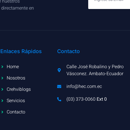
e nuestros
s directamente en
Enlaces Rápidos
Contacto
Home
Calle José Robalino y Pedro
Vásconez. Ambato-Ecuador
Nosotros
info@hec.com.ec
Crehviblogs
(03) 373-0060​
Ext 0
Servicios
Contacto