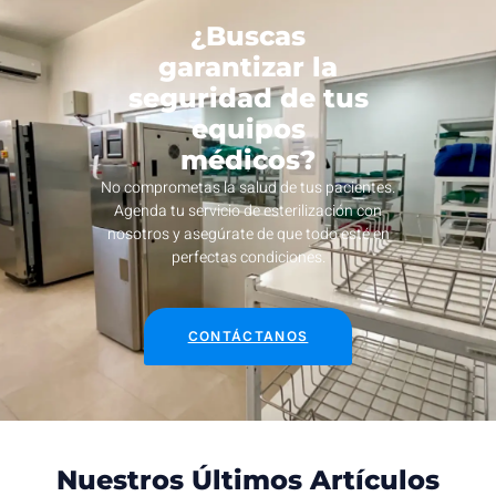
¿Buscas
garantizar la
seguridad de tus
equipos
médicos?
No comprometas la salud de tus pacientes.
Agenda tu servicio de esterilización con
nosotros y asegúrate de que todo esté en
perfectas condiciones.
CONTÁCTANOS
Nuestros Últimos Artículos