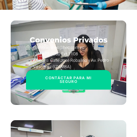
Convenios Privados
convenioshec@hec.com.ec
(03) 373-0060 Ext 1108
Ambato: Calle José Robalino y Av. Pedro
Vásconez (IZAMBA)
CONTÁCTAR PARA MI
SEGURO