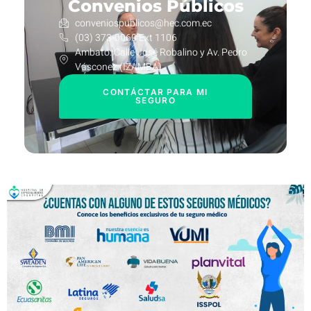
Convenios Públicos
conveniospublicos@hec.com.ec
(03) 373-0060 Ext 1106
Ambato: Calle José Robalino y Av. Pedro
Vásconez (IZAMBA)
CONTÁCTAR PARA MI
SEGURO