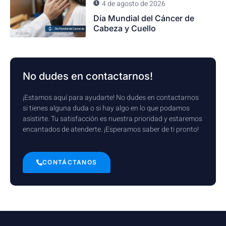
4 de agosto de 2026
Día Mundial del Cáncer de
Cabeza y Cuello
No dudes en contactarnos!
¡Estamos aquí para ayudarte! No dudes en contactarnos
si tienes alguna duda o si hay algo en lo que podamos
asistirte. Tu satisfacción es nuestra prioridad y estaremos
encantados de atenderte. ¡Esperamos saber de ti pronto!
CONTÁCTANOS