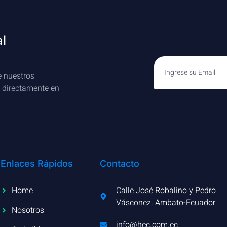
al
e nuestros
s directamente en
Enlaces Rápidos
Contacto
Home
Calle José Robalino y Pedro
Vásconez. Ambato-Ecuador
Nosotros
info@hec.com.ec