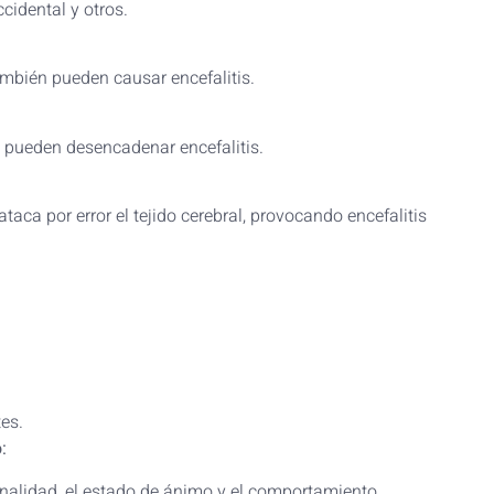
Occidental y otros.
bién pueden causar encefalitis.
s pueden desencadenar encefalitis.
aca por error el tejido cerebral, provocando encefalitis
tes.
:
onalidad, el estado de ánimo y el comportamiento.