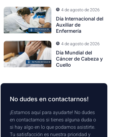
4 de agosto de 2026
Día Internacional del
Auxiliar de
Enfermería
4 de agosto de 2026
Día Mundial del
Cáncer de Cabeza y
Cuello
No dudes en contactarnos!
¡Estamos aquí para ayudarte! No dudes
en contactarnos si tienes alguna duda o
si hay algo en lo que podamos asistirte.
Tu satisfacción es nuestra prioridad y