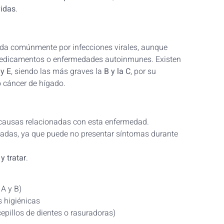
vidas
.
ada comúnmente por infecciones virales, aunque
medicamentos o enfermedades autoinmunes. Existen
 y E
, siendo las más graves la
B y la C
, por su
o cáncer de hígado.
 causas relacionadas con esta enfermedad.
adas, ya que puede no presentar síntomas durante
y tratar
.
 A y B)
s higiénicas
epillos de dientes o rasuradoras)