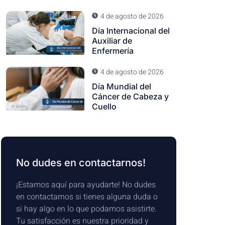
4 de agosto de 2026
Día Internacional del
Auxiliar de
Enfermería
4 de agosto de 2026
Día Mundial del
Cáncer de Cabeza y
Cuello
No dudes en contactarnos!
¡Estamos aquí para ayudarte! No dudes
en contactarnos si tienes alguna duda o
si hay algo en lo que podamos asistirte.
Tu satisfacción es nuestra prioridad y