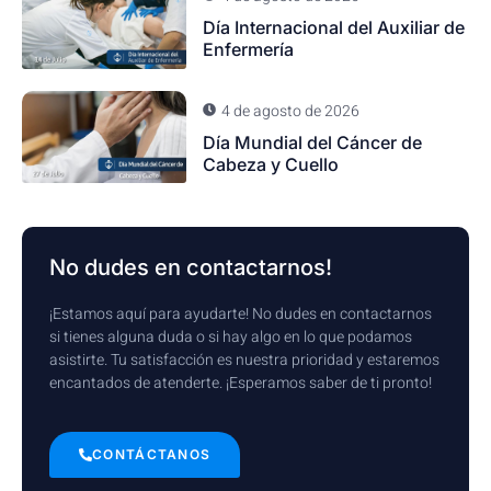
Día Internacional del Auxiliar de
Enfermería
4 de agosto de 2026
Día Mundial del Cáncer de
Cabeza y Cuello
No dudes en contactarnos!
¡Estamos aquí para ayudarte! No dudes en contactarnos
si tienes alguna duda o si hay algo en lo que podamos
asistirte. Tu satisfacción es nuestra prioridad y estaremos
encantados de atenderte. ¡Esperamos saber de ti pronto!
CONTÁCTANOS