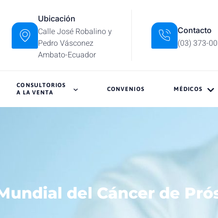
Ubicación
Contacto
Calle José Robalino y
Pedro Vásconez
(03) 373-0
Ambato-Ecuador
CONSULTORIOS
CONVENIOS
MÉDICOS
A LA VENTA
Mundial del Cáncer de Pró