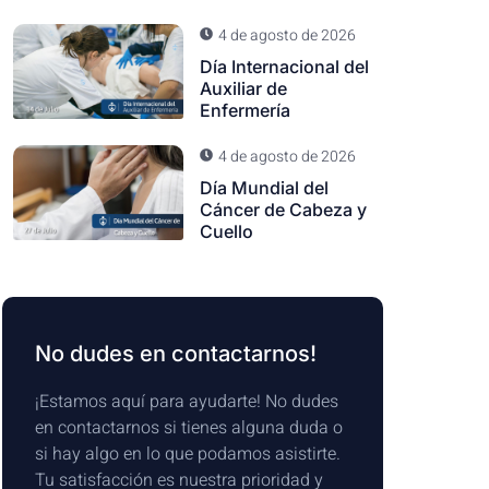
4 de agosto de 2026
Día Internacional del
Auxiliar de
Enfermería
4 de agosto de 2026
Día Mundial del
Cáncer de Cabeza y
Cuello
No dudes en contactarnos!
¡Estamos aquí para ayudarte! No dudes
en contactarnos si tienes alguna duda o
si hay algo en lo que podamos asistirte.
Tu satisfacción es nuestra prioridad y