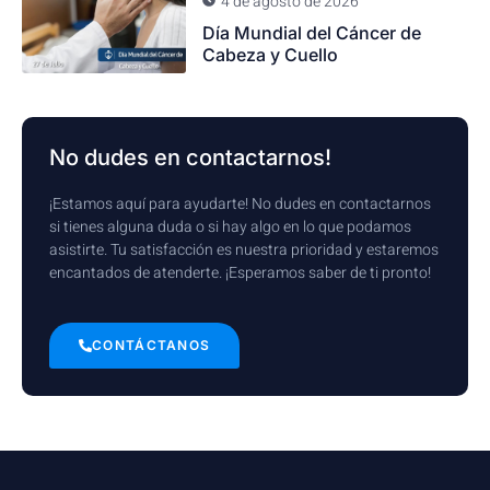
4 de agosto de 2026
Día Mundial del Cáncer de
Cabeza y Cuello
No dudes en contactarnos!
¡Estamos aquí para ayudarte! No dudes en contactarnos
si tienes alguna duda o si hay algo en lo que podamos
asistirte. Tu satisfacción es nuestra prioridad y estaremos
encantados de atenderte. ¡Esperamos saber de ti pronto!
CONTÁCTANOS