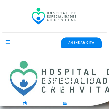
AGENDAR CITA
Día Mundial del Vitíligo (25
junio)
19 de junio de 2025
General