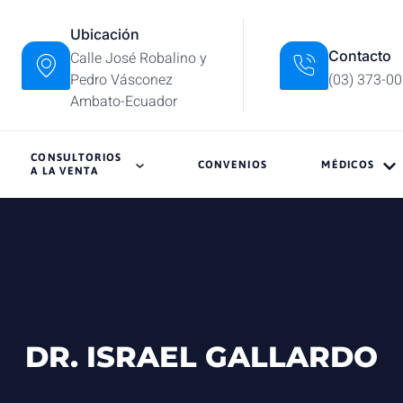
Ubicación
Contacto
Calle José Robalino y
Pedro Vásconez
(03) 373-0
Ambato-Ecuador
CONSULTORIOS
CONVENIOS
MÉDICOS
A LA VENTA
DR. ISRAEL GALLARDO