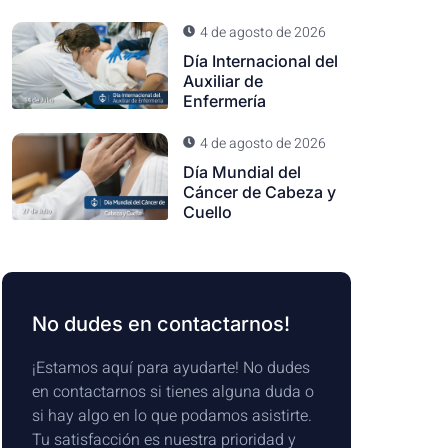
4 de agosto de 2026
Día Internacional del
Auxiliar de
Enfermería
4 de agosto de 2026
Día Mundial del
Cáncer de Cabeza y
Cuello
No dudes en contactarnos!
¡Estamos aquí para ayudarte! No dudes
en contactarnos si tienes alguna duda o
si hay algo en lo que podamos asistirte.
Tu satisfacción es nuestra prioridad y