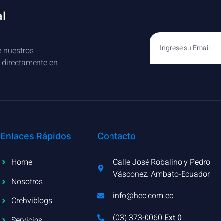
al
e nuestros
s directamente en
Enlaces Rápidos
Contacto
Home
Calle José Robalino y Pedro
Vásconez. Ambato-Ecuador
Nosotros
info@hec.com.ec
Crehviblogs
(03) 373-0060​
Ext 0
Servicios