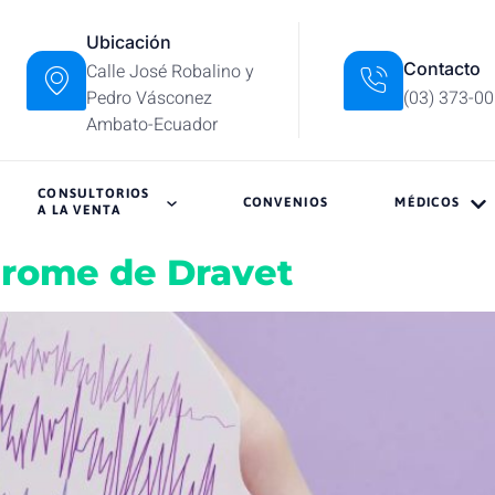
Ubicación
Contacto
Calle José Robalino y
Pedro Vásconez
(03) 373-0
Ambato-Ecuador
CONSULTORIOS
CONVENIOS
MÉDICOS
A LA VENTA
drome de Dravet