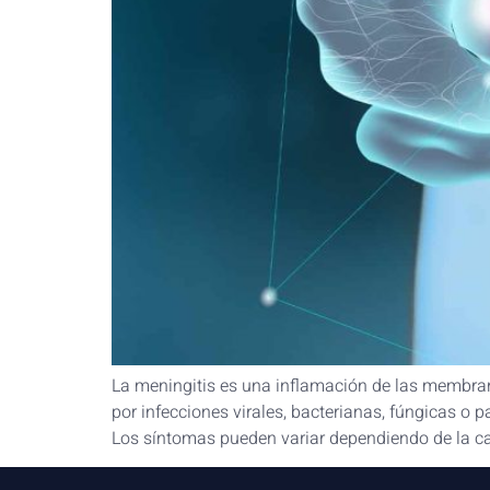
La meningitis es una inflamación de las membra
por infecciones virales, bacterianas, fúngicas o 
Los síntomas pueden variar dependiendo de la ca