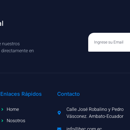
al
e nuestros
s directamente en
Enlaces Rápidos
Contacto
Home
Calle José Robalino y Pedro
Vásconez. Ambato-Ecuador
Nosotros
info@hec.com.ec