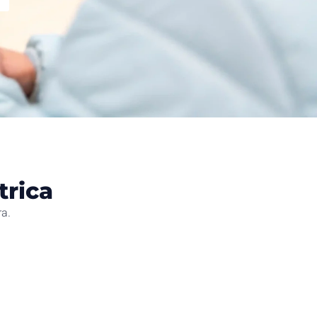
trica
ra.