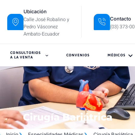
Ubicación
Contacto
Calle José Robalino y
Pedro Vásconez
(03) 373-0
Ambato-Ecuador
CONSULTORIOS
CONVENIOS
MÉDICOS
A LA VENTA
Cirugía Bariátrica
Inicio
Especialidades Médicas
Cirugía Bariátrica