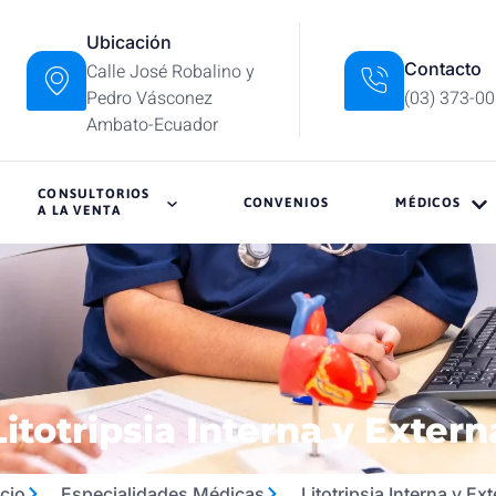
Ubicación
Contacto
Calle José Robalino y
Pedro Vásconez
(03) 373-0
Ambato-Ecuador
CONSULTORIOS
CONVENIOS
MÉDICOS
A LA VENTA
Litotripsia Interna y Extern
icio
Especialidades Médicas
Litotripsia Interna y Ex