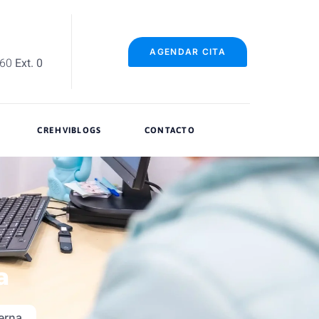
AGENDAR CITA
060
Ext. 0
CREHVIBLOGS
CONTACTO
a
terna